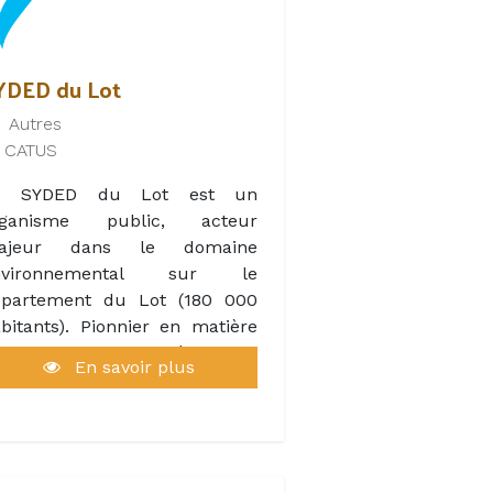
us êtes au logis hôtel*** La
ergerie à 10 km au nord de
YDED du Lot
hors, installé dans l'une de
Autres
s 10 chambres coquettes avec
CATUS
e et savourez la cuisine du
estaurant, au coin de sa
e SYDED du Lot est un
ajestueuse cheminée ou sur
rganisme public, acteur
 ravissante terrasse.
ajeur dans le domaine
nvironnemental sur le
a Bergerie, c'est aussi la
épartement du Lot (180 000
ossibilité d'organiser vos
bitants). Pionnier en matière
minaires, mariages ou repas
 valorisation des déchets, il
e famille avec son service
En savoir plus
re en régie, depuis sa création
raiteur à emporter ou sur
n 1996, un réseau de 29
ace , sa salle de réunion et
chetteries, 2 centres de tri
n bar.
s emballages, la collecte du
erre, et 3 plateformes de