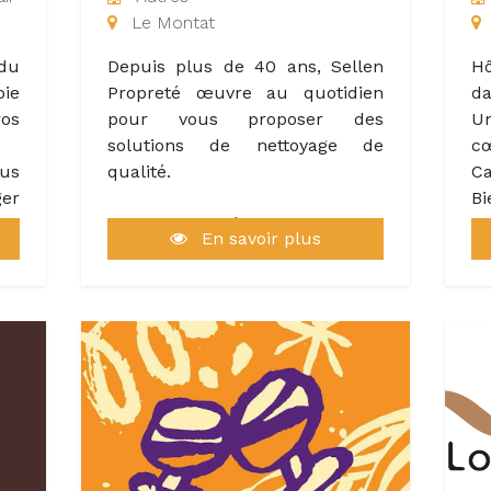
oir
offrir une expérience
Un
Le Montat
nce
inoubliable à nos visiteurs.
le
is
te
 du
Depuis plus de 40 ans, Sellen
Hô
peu
d’
ie
Propreté œuvre au quotidien
da
ant
os
pour vous proposer des
U
ait
solutions de nettoyage de
cœ
us
qualité.
Ca
ger
B
ni,
Sellen Propreté, c’est avant tout
Ma
En savoir plus
zza
une entreprise familiale à taille
de
it
humaine, qui s’investit et
s’engage au quotidien à vos
D
côtés, quel que soit votre
en
secteur d’activité, pour assurer
d
la propreté et l’entretien de vos
o
espaces.
pa
Ca
Parce que vous êtes tous
hô
différents, nous prenons en
et