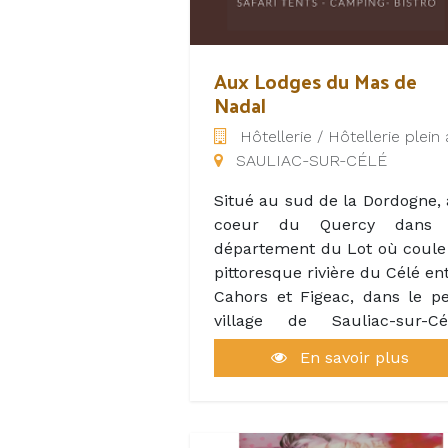
Aux Lodges du Mas de
Nadal
Hôtellerie / Hôtellerie plein 
SAULIAC-SUR-CÉLÉ
Situé au sud de la Dordogne,
coeur du Quercy dans 
département du Lot où coule
pittoresque rivière du Célé en
Cahors et Figeac, dans le pe
village de Sauliac-sur-Cél
Vous pourrez visiter quelqu
En savoir plus
uns des plus beaux villages
France, faire des promenad
romantiques le long de senti
bordés de murets de pierre