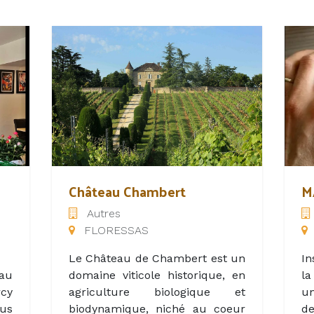
Château Chambert
M
Autres
FLORESSAS
Le Château de Chambert est un
In
au
domaine viticole historique, en
la
cy
agriculture biologique et
un
ous
biodynamique, niché au coeur
d