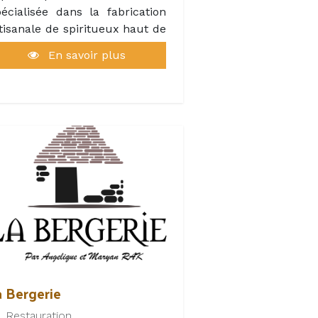
écialisée dans la fabrication
tisanale de spiritueux haut de
amme, la maison est
En savoir plus
otamment reconnue pour sa
lèbre Vieille Prune, véritable
blème du terroir lotois.
ans une ambiance
thentique et conviviale, la
utique vous accueille pour
e dégustation gratuite de ses
écialités. L’occasion idéale de
écouvrir des produits
rtisanaux, élaborés avec
ssion, et de repartir avec une
outeille d’exception en
uvenir ou à offrir.
a Bergerie
Restauration