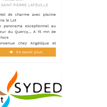
e étape incontournable pour
SAINT PIERRE LAFEUILLE
s amoureux des produits du
rroir et les curieux en quête
tel de charme avec piscine
authenticité.
ns le Lot
n panorama exceptionnel au
ur du Quercy.... A 15 mn de
hors
ienvenue chez Angélique et
ryan Rak dans le joli village
En savoir plus
 Saint-Pierre-Lafeuille.
ans une élégante bâtisse
tourée d'un jardin fleuri et
'une piscine à débordement
uverte sur le superbe
norama qu'offre la vallée du
usse, ils vous reçoivent en
tes passionnés, avec chaleur
 convivialité.