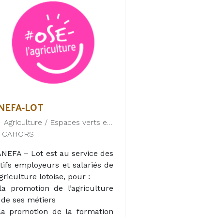
e votre séjour soit familial,
lorisation des végétaux et du
uristique ou professionnel, La
is. Reconnu pour son action
rgerie offre une belle escale
n faveur du développement
ncère au cœur du Lot.
urable, son champ
intervention s’est diversifié
server une table
our assurer de nouvelles
tivités : Bois-énergie, Eau
table, Assainissement et Eaux
aturelles. Le SYDED du Lot
NEFA-LOT
mpte 250 agents, répartis sur
Agriculture / Espaces verts et naturels
es différents sites du
CAHORS
partement.
ANEFA – Lot est au service des
tifs employeurs et salariés de
agriculture lotoise, pour :
la promotion de l’agriculture
 de ses métiers
la promotion de la formation