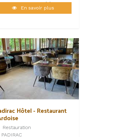
ricole pour les élèves, les
En savoir plus
alariés et les demandeurs
emploi
le développement de l’emploi
larié par la gestion du site
agriculture-recrute.org" sur le
épartement
 la mise en œuvre de
rtenariats avec les acteurs
partementaux de l’emploi et
 la formation.
adirac Hôtel - Restaurant
Ardoise
Restauration
PADIRAC