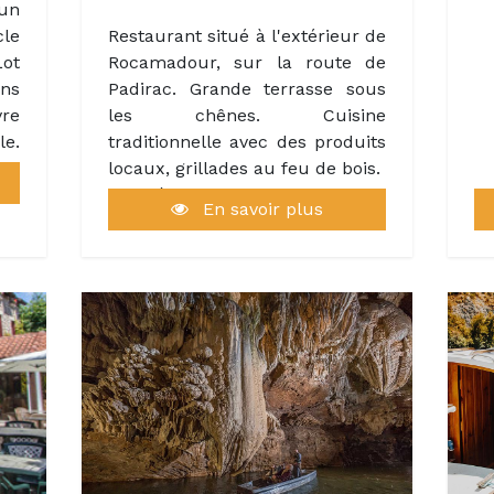
es
 un
as,
le
Restaurant situé à l'extérieur de
ux,
ot
Rocamadour, sur la route de
ans
Padirac. Grande terrasse sous
la
vre
les chênes. Cuisine
 la
e.
traditionnelle avec des produits
es
locaux, grillades au feu de bois.
es,
ce
Clientèle familiale aussi bien
En savoir plus
ts
st
touristique que locale, équipe
ux
de 8 à 19 salariés en pleine
le
saison.
 en
on
son
tes
ilé
ie
vec
au