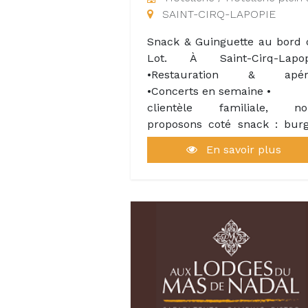
mercredi à samedi midi et s
SAINT-CIRQ-LAPOPIE
et le dimanche midi. L'ambia
est détendue ma
Snack & Guinguette au bord
professionnel, le lieu un 
Lot. À Saint-Cirq-Lapop
atypique dans un village viv
•Restauration & apér
et dynamique où on a déjà f
•Concerts en semaine •
notre petite place.
clientèle familiale, no
proposons coté snack : bur
maison, frites, nuggets, pani
En savoir plus
tacos, glaces et boissons. pi
et coté guinguette plat fa
maison .