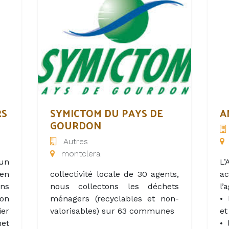
Qu
ts,
paddle.
va
to
ues
bo
Be
 la
e
si
et
d
ux
d’
Ré
 au
p
el
ac
du
po
n
RS
SYMICTOM DU PAYS DE
A
co
GOURDON
qui
l
Autres
de
dé
montclera
ux
 un
L’
en
collectivité locale de 30 agents,
ac
ins
nous collectons les déchets
l’
er
son
ménagers (recyclables et non-
• 
on,
ier
valorisables) sur 63 communes
et
us
met
• 