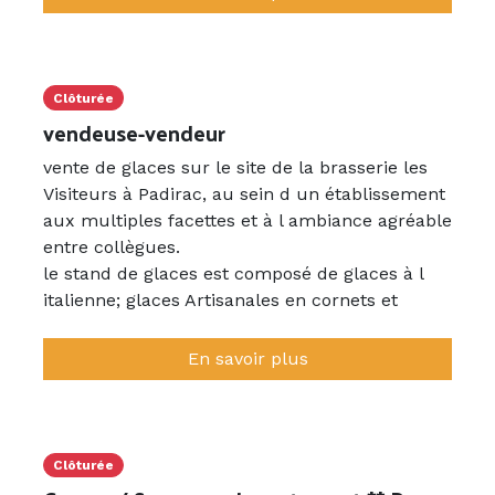
Clôturée
vendeuse-vendeur
vente de glaces sur le site de la brasserie les
Visiteurs à Padirac, au sein d un établissement
aux multiples facettes et à l ambiance agréable
entre collègues.
le stand de glaces est composé de glaces à l
italienne; glaces Artisanales en cornets et
glaces esquimaux.
6 Jours/ 7 ,possibilité de logement,
En savoir plus
Clôturée