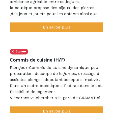
ambiance agréable entre collègues.
la boutique propose des bijoux, des pierres
,des jeux et jouets pour les enfants ainsi que
des produits locaux.il convient d être avenant
et vendeur afin de susciter l achat.
En savoir plus
6 Jours/ 7
Clôturée
Commis de cuisine (H/F)
Plongeur-Commis de cuisine dynamique pour
preparation, decoupe de legumes, dressage d
assiettes,plonge....debutant accepté si motivé .
Dans un cadre bucolique a Padirac dans le Lot.
Possibilité de logement
Viendrons vs chercher a la gare de GRAMAT si
besoin.
Equipe agreable et soudée,
En savoir plus