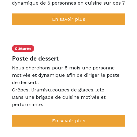
dynamique de 6 personnes en cuisine sur ces 7
mois et 9 pendant la haute saison. L équipe au
total avec la salle étant de 20 salariés en haute
En savoir plus
saison permet des échanges agréables d une
équipe soudée.
Notre cuisine est traditionnelle, avec beaucoup
de produits maisons: foie gras,aligot, tataki,
Clôturée
cassoulet...etc.
Poste de dessert
Nous cherchons pour 5 mois une personne
motivée et dynamique afin de diriger le poste
de dessert .
Crêpes, tiramisu,coupes de glaces...etc
Dans une brigade de cuisine motivée et
performante.
Notre établissement est situé au abords du
Gouffre de Padirac. Ce poste est saisonnier
En savoir plus
mais également récurrent chaque année,