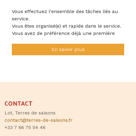
Vous effectuez l'ensemble des tâches liés au
service.
Vous êtes organisé(e) et rapide dans le service.
Vous avez de préférence déjà une première
expérience réussie à un poste similaire.
SERVICE EN CONTINUE. PAS DE TRAVAIL EN
En savoir plus
SOIRÉES
Repas inclus, POSSIBILITÉ DE LOGEMENT
Poste à pourvoir à compter d'avril
CONTACT
Lot, Terres de saisons
contact@terres-de-saisons.fr
+33 7 66 75 54 46