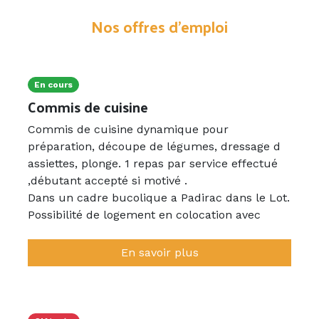
Nos offres d'emploi
En cours
Commis de cuisine
Commis de cuisine dynamique pour
préparation, découpe de légumes, dressage d
assiettes, plonge. 1 repas par service effectué
,débutant accepté si motivé .
Dans un cadre bucolique a Padirac dans le Lot.
Possibilité de logement en colocation avec
chambre individuelle. dans un logement
propre .
En savoir plus
Viendrons vs chercher a la gare de GRAMAT si
besoin.
Grande Equipe (20 employés) sympathique de
tout âge , prête a vous intégrer.