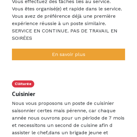
Vous effectuez des tâches liés au service.
Vous êtes organisé(e) et rapide dans le service.
Capacité à travailler en autonomie comme en
Vous avez de préférence déjà une première
équipe
expérience réussie à un poste similaire.
SERVICE EN CONTINUE. PAS DE TRAVAIL EN
Conditions :
SOIRÉES
Poste debout en continu
Repas inclus
Poste à pourvoir dès que possible
En savoir plus
Travail en journée sans coupure
Logement possible à proximité
Cadre agréable et touristique en pleine saison
Clôturée
Cuisinier
estivale
Nous vous proposons un poste de cuisinier
saisonnier certes mais pérenne, car chaque
année nous ouvrons pour un période de 7 mois
et necessitons un second de cuisine afin d
assister le chef,dans un brigade jeune et