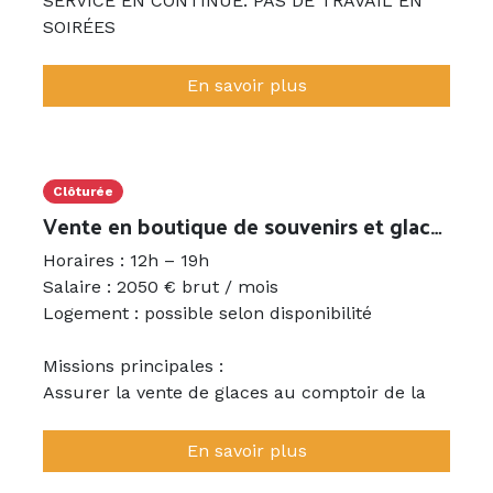
SERVICE EN CONTINUE. PAS DE TRAVAIL EN
SOIRÉES
Repas inclus
Poste à pourvoir dès que possible
En savoir plus
Clôturée
Vente en boutique de souvenirs et glaces (H/F)
Horaires : 12h – 19h
Salaire : 2050 € brut / mois
Logement : possible selon disponibilité
Missions principales :
Assurer la vente de glaces au comptoir de la
brasserie
En savoir plus
Accueillir les clients avec courtoisie et