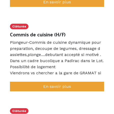
tout âge , prête a vous intégrer.
En savoir plus
Clôturée
Commis de cuisine (H/F)
Plongeur-Commis de cuisine dynamique pour
preparation, decoupe de legumes, dressage d
assiettes,plonge....debutant accepté si motivé .
Dans un cadre bucolique a Padirac dans le Lot.
Possibilité de logement
Viendrons vs chercher a la gare de GRAMAT si
besoin.
Equipe agreable et soudée,
En savoir plus
Clôturée