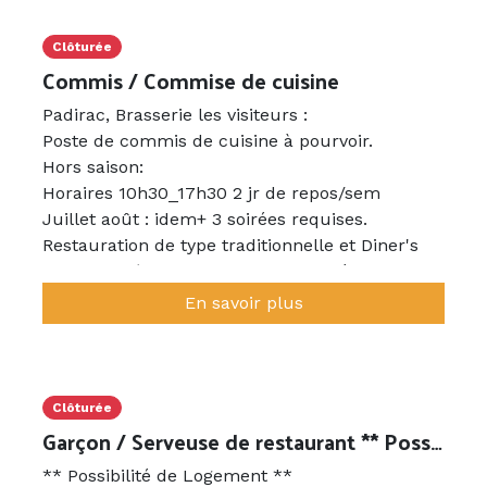
Clôturée
Commis / Commise de cuisine
Padirac, Brasserie les visiteurs :
Poste de commis de cuisine à pourvoir.
Hors saison:
Horaires 10h30_17h30 2 jr de repos/sem
Juillet août : idem+ 3 soirées requises.
Restauration de type traditionnelle et Diner's
Americain (Burger,Ribs,viandes grillées..mais
aussi cassoulet, confit de canard)
En savoir plus
SALAIRE selon compétences et expérience
Clôturée
Garçon / Serveuse de restaurant ** Possibilité de Logement ** (copié)
** Possibilité de Logement **