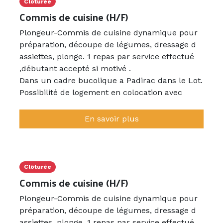
Clôturée
Commis de cuisine (H/F)
Plongeur-Commis de cuisine dynamique pour
préparation, découpe de légumes, dressage d
assiettes, plonge. 1 repas par service effectué
,débutant accepté si motivé .
Dans un cadre bucolique a Padirac dans le Lot.
Possibilité de logement en colocation avec
chambre individuelle. dans un logement
propre .
En savoir plus
Viendrons vs chercher a la gare de GRAMAT si
besoin.
Grande Equipe (20 employés) sympathique de
tout âge , prête a vous intégrer.
Clôturée
Commis de cuisine (H/F)
Plongeur-Commis de cuisine dynamique pour
préparation, découpe de légumes, dressage d
assiettes, plonge. 1 repas par service effectué