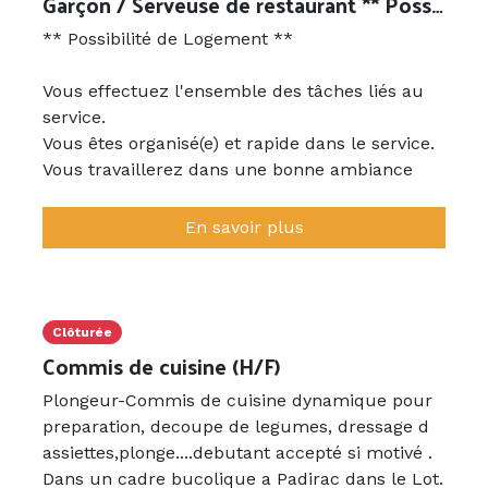
Garçon / Serveuse de restaurant ** Possibilité de Logement **
** Possibilité de Logement **
Vous effectuez l'ensemble des tâches liés au
service.
Vous êtes organisé(e) et rapide dans le service.
Vous travaillerez dans une bonne ambiance
SERVICE EN CONTINUE.
Repas inclus, POSSIBILITÉ DE LOGEMENT
En savoir plus
Poste à pourvoir à compter du 10 juillet
Clôturée
Commis de cuisine (H/F)
Plongeur-Commis de cuisine dynamique pour
preparation, decoupe de legumes, dressage d
assiettes,plonge....debutant accepté si motivé .
Dans un cadre bucolique a Padirac dans le Lot.