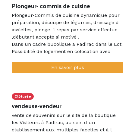
Plongeur- commis de cuisine
Plongeur-Commis de cuisine dynamique pour
préparation, découpe de légumes, dressage d
assiettes, plonge. 1 repas par service effectué
,débutant accepté si motivé .
Dans un cadre bucolique a Padirac dans le Lot.
Possibilité de logement en colocation avec
chambre individuelle. dans un logement
propre .
En savoir plus
Viendrons vs chercher a la gare de GRAMAT si
besoin.
Grande Equipe (20 employés) sympathique de
tout âge , prête a vous intégrer.
Clôturée
vendeuse-vendeur
vente de souvenirs sur le site de la boutique
les Visiteurs à Padirac, au sein d un
établissement aux multiples facettes et à l