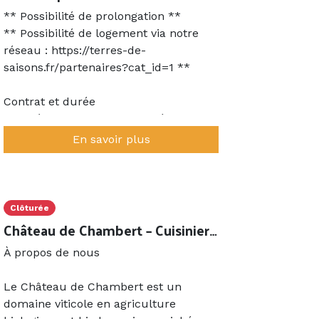
** Possibilité de prolongation **
** Possibilité de logement via notre
réseau : https://terres-de-
saisons.fr/partenaires?cat_id=1 **
Contrat et durée
Poste à pourvoir avec volonté
d’engagement sur la durée
En savoir plus
Possibilité d’évolution vers le poste de
Sous-chef
Présentation du poste
Clôturée
Dans le cadre du renforcement de
Château de Chambert – Cuisinier Bar à Tapas l’Everest (H/F)
l’équipe de cuisine, nous recherchons
À propos de nous
un chef de partie confirmé, ayant une
expérience significative en restaurant
Le Château de Chambert est un
gastronomique, et souhaitant s’inscrire
domaine viticole en agriculture
dans un projet professionnel évolutif.