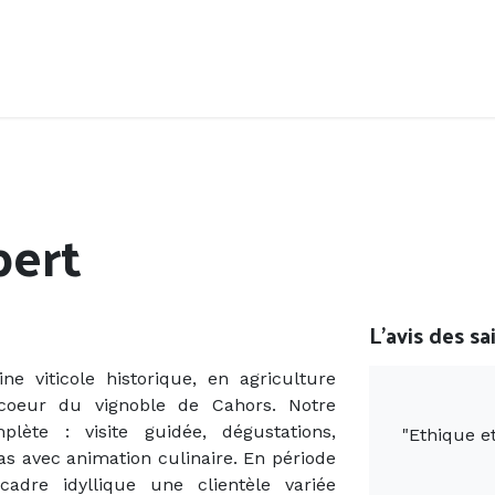
Accueil
Offres d'emploi
Côté saisonnier
ert
L'avis des sa
viticole historique, en agriculture
coeur du vignoble de Cahors. Notre
ète : visite guidée, dégustations,
"
Ethique et
as avec animation culinaire. En période
cadre idyllique une clientèle variée