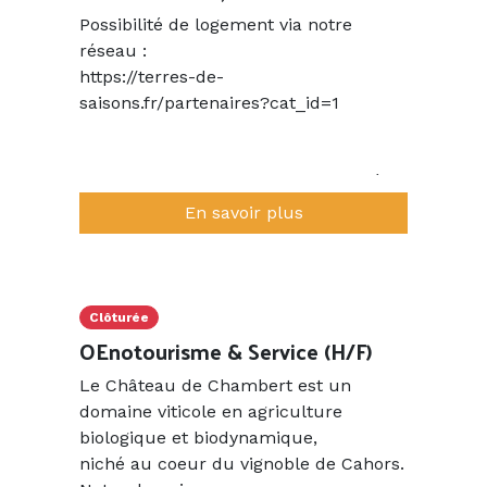
Possibilité de logement via notre
réseau :
https://terres-de-
saisons.fr/partenaires?cat_id=1
Vos missions Selon le poste attribué,
vous pourrez être amené(e) à :
En savoir plus
• Animer des dégustations et
promouvoir les vins du domaine.
• Assurer la vente des vins et produits
dérivés dans le cadre des activités
Clôturée
oenotouristiques.
OEnotourisme & Service (H/F)
• Réaliser des visites guidées en
Le Château de Chambert est un
français et en anglais
domaine viticole en agriculture
• Contribuer au bon déroulement des
biologique et biodynamique,
activités du domaine et du bar à vin
niché au coeur du vignoble de Cahors.
• Partager l’histoire du domaine ainsi