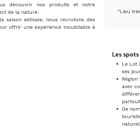
us découvrir nos produits et notre
"
Lieu trè
ct de la nature.
a saison estivale, nous recrutons des
our offrir une expérience inoubliable à
Next
Les spots
Le Lot 
ses jou
Région 
avec co
différe
partout
De nomb
tourist
naturel