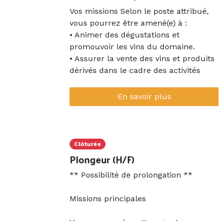
Vos missions Selon le poste attribué,
vous pourrez être amené(e) à :
• Animer des dégustations et
promouvoir les vins du domaine.
• Assurer la vente des vins et produits
dérivés dans le cadre des activités
oenotouristiques.
• Réaliser des visites guidées en
En savoir plus
français et en anglais
• Contribuer au bon déroulement des
activités du domaine et du bar à vin
• Partager l’histoire du domaine ainsi
Clôturée
que les spécificités de notre
Plongeur (H/F)
production biologique et
** Possibilité de prolongation **
biodynamique
Missions principales
Votre profil
• Etudiant(e) ou diplômé(e) en