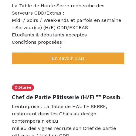
La Table de Haute Serre recherche des
Serveurs CDD/Extras :
Midi / Soirs / Week-ends et parfois en semaine
- Serveur(se) (H/F) CDD/EXTRAS
Etudiants & débutants acceptés
Conditions proposées :
Nourri (selon horaire)
Rémunération : à partir de 12 € net/heure
En savoir plus
selon expérience
Véhiculé
Clôturée
Chef de Partie Pâtisserie (H/F) ** Possibilité de Logement **
L’entreprise : La Table de HAUTE SERRE,
restaurant dans les Chais au design
contemporain et au
milieu des vignes recrute son Chef de partie
pâtisserie / froid en CDD