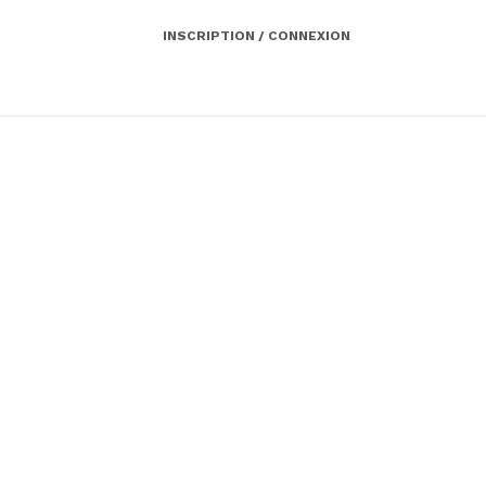
INSCRIPTION / CONNEXION
Côté employeur
Contact
Services