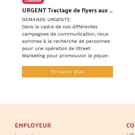
Clôturée
URGENT Tractage de flyers aux abords des marchés de Gramat, Souillac, Saint-Céré et Cahors Vendredi 24 et Samedi 25 Juin
DEMANDE URGENTE
Dans le cadre de nos différentes
campagnes de communication, nous
sommes à la recherche de personnes
pour une opération de Street
Marketing pour promouvoir le pique-
nique des Qualivores, sur le marché
de Souillac le vendredi 24 juin pour 3
En savoir plus
heures de distribution dans chaque
ville entre 10h et 13h.
EMPLOYEUR
CO
Lot