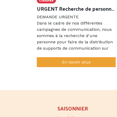
Clôturée
URGENT Recherche de personnes motorisées pour distribution de supports de communication sur Cahors, Figeac et Rocamadour
DEMANDE URGENTE
Dans le cadre de nos différentes
campagnes de communication, nous
sommes à la recherche d'une
personne pour faire de la distribution
de supports de communication sur
Rocamadour pour la semaine du 4
juillet au 10 juillet et un second
En savoir plus
passage par villes sur la semaine du
1er au 7 août.
Nous vous fournirons par voie postale
les supports de communications ainsi
qu'une liste de lieux par villes où il
faudra les distribuer.
SAISONNIER​
Les kilomètres qui seront parcourus