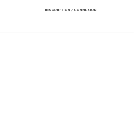
INSCRIPTION / CONNEXION
Côté employeur
Contact
Services