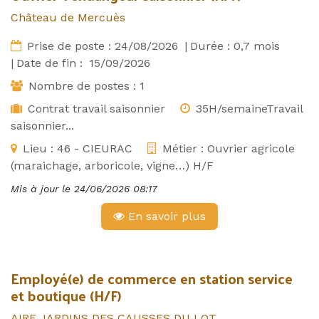
Château de Mercuès
Prise de poste :
24/08/2026
|
Durée :
0,7
mois
|
Date de fin :
15/09/2026
Nombre de postes :
1
Contrat travail saisonnier
35H/semaineTravail
saisonnier...
Lieu :
46 - CIEURAC
Métier :
Ouvrier agricole
(maraichage, arboricole, vigne…) H/F
Mis à jour le
24/06/2026 08:17
En savoir plus
Employé(e) de commerce en station service
et boutique (H/F)
AIRE JARDINS DES CAUSSES DU LOT