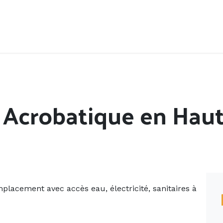
Accueil
Offres d'emploi
Côté saisonnier
c Acrobatique en Ha
mplacement avec accès eau, électricité, sanitaires à