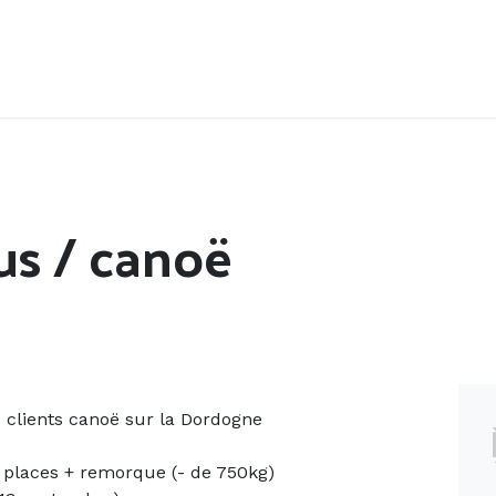
Accueil
Offres d'emploi
Côté saisonnier
us / canoë
 clients canoë sur la Dordogne
 places + remorque (- de 750kg)