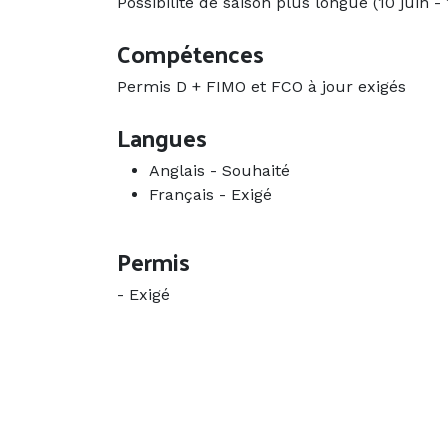
Possibilité de saison plus longue (10 juin 
Compétences
Permis D + FIMO et FCO à jour exigés
Langues
Anglais
-
Souhaité
Français
-
Exigé
Permis
-
Exigé