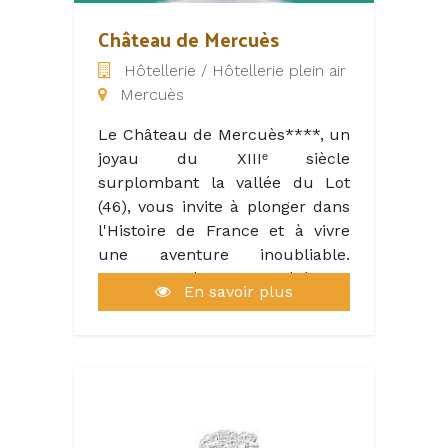
Château de Mercuès
Hôtellerie / Hôtellerie plein air
Mercuès
Le Château de Mercuès****, un
joyau du XIIIᵉ siècle
surplombant la vallée du Lot
(46), vous invite à plonger dans
l'Histoire de France et à vivre
une aventure inoubliable.
Ancienne résidence d'été des
En savoir plus
comtes-évêques de Cahors, ce
lieu chargé d'histoire est
aujourd'hui un prestigieux
Relais & Châteaux viticole
depuis 1959, réputé pour son
charme intemporel.