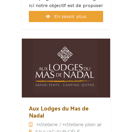
Ici notre objectif est de proposer
une cuisine simple et
En savoir plus
authentique aux clients du
camping et des alentours. Nous
cherchons à mettre en avant la
bonne humeur et la détente.
Nous travaillons dans un esprit
familial et convivial.
Aux Lodges du Mas de
Nadal
Hôtellerie / Hôtellerie plein air
SAULIAC-SUR-CÉLÉ