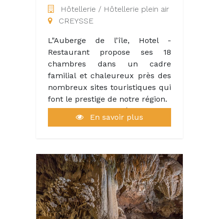
Hôtellerie / Hôtellerie plein air
CREYSSE
L"Auberge de l’île, Hotel -
Restaurant propose ses 18
chambres dans un cadre
familial et chaleureux près des
nombreux sites touristiques qui
font le prestige de notre région.
En cuisine, un éventail de
En savoir plus
spécialités, de menus
gourmands, dans le respect de
la tradition familiale et de la
saveur locale tentent les
visiteurs.
Une équipe de 7 personnes
œuvrent chaque jour pour
accueillir les touristes et les
guider dans leur dégustation