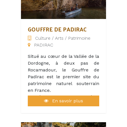
des produits locaux et les
visites des sites voisins, Creysse,
Martel, Rocamadour... Nature et
Détente sont au menu,
GOUFFRE DE PADIRAC
baignades dans la Dordogne,
Culture / Arts / Patrimoine
canoë Kayak, vélos, VTT.. de
PADIRAC
nombreuses activités pour tous.
Situé au cœur de la Vallée de la
Dordogne, à deux pas de
Rocamadour, le Gouffre de
Padirac est le premier site du
patrimoine naturel souterrain
en France.
Cavité naturelle d’un diamètre
En savoir plus
de 33 mètres et d’une
profondeur de 75 mètres, ce
site gigantesque est ouvert du
début des vacances de Pâques