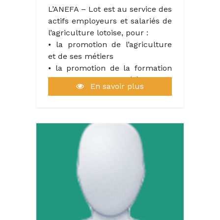
L’ANEFA – Lot est au service des
actifs employeurs et salariés de
l’agriculture lotoise, pour :
• la promotion de l’agriculture
et de ses métiers
• la promotion de la formation
agricole pour les élèves, les
En savoir plus
salariés et les demandeurs
d’emploi
• le développement de l’emploi
salarié par la gestion du site
"lagriculture-recrute.org" sur le
département
• la mise en œuvre de
partenariats avec les acteurs
départementaux de l’emploi et
de la formation.