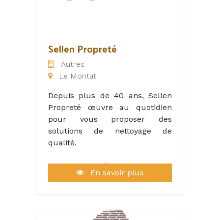
Sellen Propreté
Autres
Le Montat
Depuis plus de 40 ans, Sellen
Propreté œuvre au quotidien
pour vous proposer des
solutions de nettoyage de
qualité.
Sellen Propreté, c’est avant tout
En savoir plus
une entreprise familiale à taille
humaine, qui s’investit et
s’engage au quotidien à vos
côtés, quel que soit votre