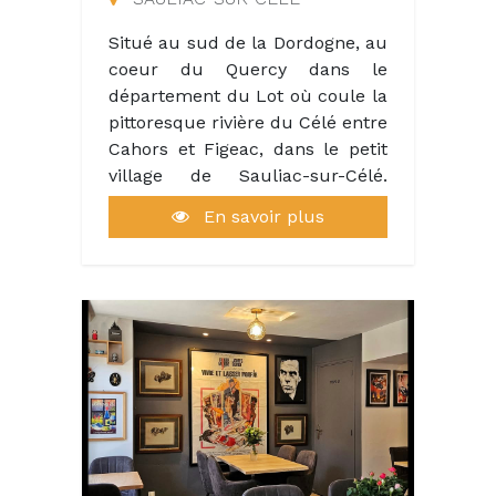
Situé au sud de la Dordogne, au
coeur du Quercy dans le
département du Lot où coule la
pittoresque rivière du Célé entre
Cahors et Figeac, dans le petit
village de Sauliac-sur-Célé.
Vous pourrez visiter quelques-
En savoir plus
uns des plus beaux villages de
France, faire des promenades
romantiques le long de sentiers
bordés de murets de pierres,
admirer des paysages apaisants,
flâner au milieu d’authentiques
marchés de villages, partir à la
découverte de grottes et
gouffres, prendre part aux
nombreux festivals – le tout au
beau milieu du Parc Naturel