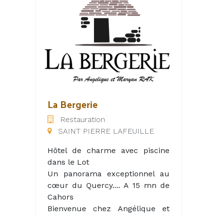
secteur d’activité, pour assurer
la propreté et l’entretien de vos
espaces.
Parce que vous êtes tous
différents, nous prenons en
considération vos contraintes et
vos particularités pour vous
proposer un service sur-
La Bergerie
mesure.
Restauration
De l’entretien régulier des
SAINT PIERRE LAFEUILLE
bureaux professionnels,
jusqu’aux travaux de remise en
Hôtel de charme avec piscine
état, en passant par les
dans le Lot
nettoyages de chantier, nous
Un panorama exceptionnel au
vous proposons une large
cœur du Quercy.... A 15 mn de
palette de prestations
Cahors
personnalisées pour répondre
Bienvenue chez Angélique et
au mieux à vos besoins.