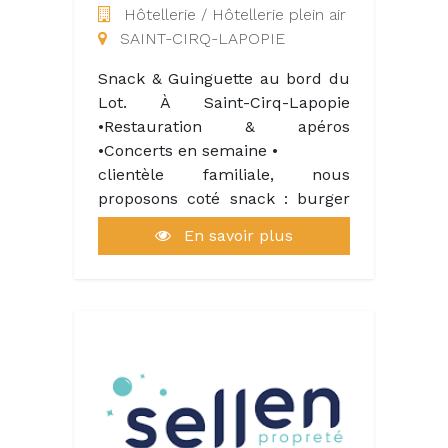
Hôtellerie / Hôtellerie plein air
SAINT-CIRQ-LAPOPIE
Une étape incontournable pour
les amoureux des produits du
Snack & Guinguette au bord du
terroir et les curieux en quête
Lot. À Saint-Cirq-Lapopie
d’authenticité.
•Restauration & apéros
•Concerts en semaine •
clientèle familiale, nous
proposons coté snack : burger
maison, frites, nuggets, panini,
En savoir plus
tacos, glaces et boissons. pizza
et coté guinguette plat fait
maison .