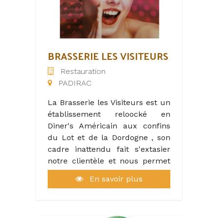
durable, son champ
d’intervention s’est diversifié
pour assurer de nouvelles
activités : Bois-énergie, Eau
potable, Assainissement et Eaux
BRASSERIE LES VISITEURS
naturelles. Le SYDED du Lot
Restauration
compte 250 agents, répartis sur
PADIRAC
les différents sites du
département.
La Brasserie les Visiteurs est un
établissement reloocké en
Diner's Américain aux confins
du Lot et de la Dordogne , son
cadre inattendu fait s'extasier
notre clientèle et nous permet
de travailler dans un cadre fun.
En savoir plus
Néanmoins ,La Restauration est
de type traditionnel , snacking et
Hamburger; Situé à l orée du