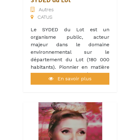
Autres
CATUS
Le SYDED du Lot est un
organisme public, acteur
majeur dans le domaine
environnemental sur le
département du Lot (180 000
habitants). Pionnier en matière
de valorisation des déchets, il
En savoir plus
gère en régie, depuis sa création
en 1996, un réseau de 29
déchetteries, 2 centres de tri
des emballages, la collecte du
verre, et 3 plateformes de
valorisation des végétaux et du
bois. Reconnu pour son action
en faveur du développement