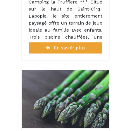
Camping la Truffiere ***, Situé
sur le haut de Saint-Cirq-
Lapopie, le site entierement
paysagé offre un terrain de jeux
ideale au famille avec enfants.
Trois piscine chauffées, une
vaste aire de jeux.
En savoir plus
Un restaurant, fonctionnant
uniquement le soir avec une
carte dans l'aire du temps. Et
une pizzeria elle aussi ouvert le
soir unirquement.