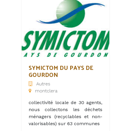
Gouffre de Padirac nous
accueillons une clientèle
familiale et bonne enfant le
rythme s intensifie en été et
nous nécessitons donc un
apport de personnel
supplémentaire pour juillet
aout , les étudiants pour l
essentiel sont le bienvenus.
SYMICTOM DU PAYS DE
GOURDON
Autres
montclera
collectivité locale de 30 agents,
nous collectons les déchets
ménagers (recyclables et non-
valorisables) sur 63 communes