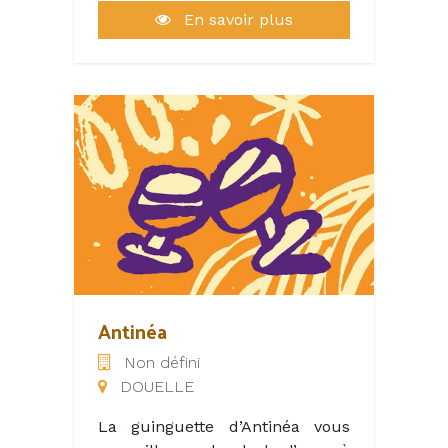
Maryan Rak dans le joli village
En savoir plus
de Saint-Pierre-Lafeuille.
Dans une élégante bâtisse
entourée d'un jardin fleuri et
d'une piscine à débordement
ouverte sur le superbe
panorama qu'offre la vallée du
Causse, ils vous reçoivent en
hôtes passionnés, avec chaleur
et convivialité.
Vous êtes au logis hôtel*** La
Bergerie à 10 km au nord de
Antinéa
Cahors, installé dans l'une de
Non défini
ses 10 chambres coquettes avec
DOUELLE
vue et savourez la cuisine du
restaurant, au coin de sa
La guinguette d’Antinéa vous
majestueuse cheminée ou sur