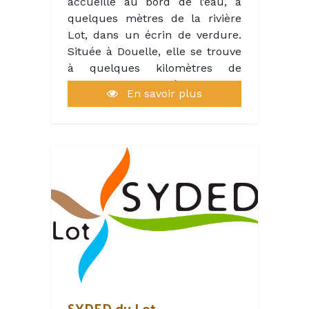
accueille au bord de l’eau, à
la ravissante terrasse.
quelques mètres de la rivière
Lot, dans un écrin de verdure.
La Bergerie, c'est aussi la
Située à Douelle, elle se trouve
possibilité d'organiser vos
à quelques kilomètres de
séminaires, mariages ou repas
Cahors. Entre rivière et voie
de famille avec son service
En savoir plus
verte, vous trouverez sur le site
traiteur à emporter ou sur
un espace restauration, un
place , sa salle de réunion et
camping, une plage de baignade
son bar.
ainsi qu’une base nautique de
location, de canoë et stand up
Que votre séjour soit familial,
paddle.
touristique ou professionnel, La
Bergerie offre une belle escale
sincère au cœur du Lot.
Réserver une table
SYDED du Lot