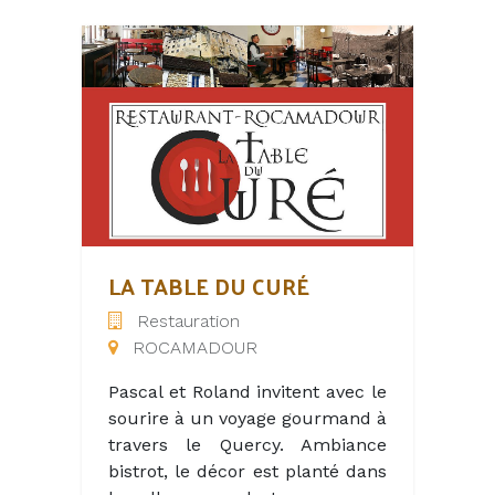
CUISINE TRÈS BIEN ÉQUIPÉE.
DEUX SALLES
INTÉRIEURES+TERRASSE
EXTÉRIEURE.
SITUÉ DANS UN CADRE TRÈS
AGRÉABLE SUR LA PLACE DE
PEYRILLES. CLIENTÈLE LOCALE
ET TOURISTES .
LA TABLE DU CURÉ
Restauration
ROCAMADOUR
Pascal et Roland invitent avec le
sourire à un voyage gourmand à
travers le Quercy. Ambiance
bistrot, le décor est planté dans