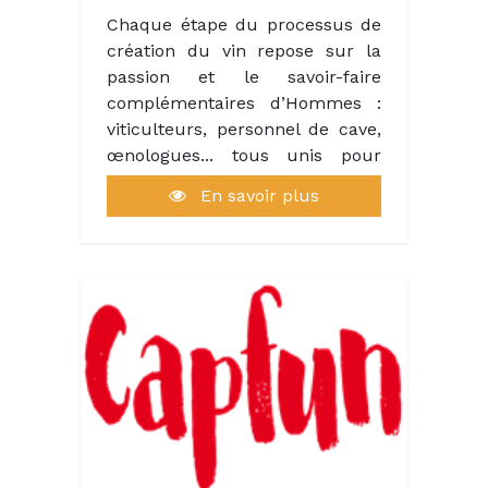
création de l'ambiance
Chaque étape du processus de
chaleureuse.
création du vin repose sur la
passion et le savoir-faire
complémentaires d’Hommes :
viticulteurs, personnel de cave,
œnologues... tous unis pour
sublimer les vins de Vinovalie.
En savoir plus
400 vignerons cultivent 3800Ha
de vignes. Avec le soutien de
nos techniciens vignes, nos
viticulteurs font un travail
rigoureux de sélection
parcellaire, afin d’optimiser les
rendements et définir ainsi les
orientations de chaque vin. Un
soin particulier est apporté aux
raisins, en tant que garants