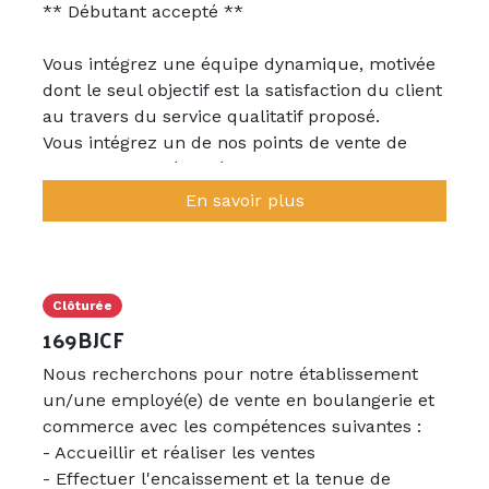
** Débutant accepté **
Vous intégrez une équipe dynamique, motivée
dont le seul objectif est la satisfaction du client
au travers du service qualitatif proposé.
Vous intégrez un de nos points de vente de
restauration présentés dans la fiche descriptive
de l'établissement.
En savoir plus
Vos missions comprennent les taches suivantes
: L'accueil, la vente, la production,
l'encaissement, la mise en vitrine, le nettoyage
et la remise en état des locaux. Simple et
Clôturée
particulièrement lorsque vous êtes bien
169BJCF
tutorés...
Nous recherchons pour notre établissement
un/une employé(e) de vente en boulangerie et
commerce avec les compétences suivantes :
- Accueillir et réaliser les ventes
- Effectuer l'encaissement et la tenue de