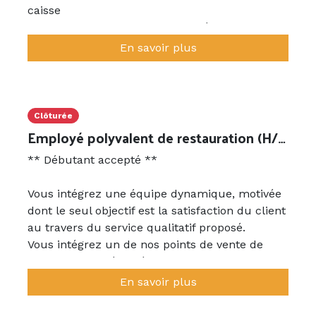
caisse
- Entretenir les locaux et le matériel
- Gérer l'approvisionnement et la mise en place
En savoir plus
des vitrines
L'employé(e) est sous la responsabilité du
manager de site. Il répond également aux
Clôturée
consignes données par toute personne faisant
Employé polyvalent de restauration (H/F)
partie de l'équipe d'encadrement.
** Débutant accepté **
Contrat possible à temps partiel 28 heures/
Vous intégrez une équipe dynamique, motivée
semaine
dont le seul objectif est la satisfaction du client
Travail en journée continue et jours de repos
au travers du service qualitatif proposé.
consécutifs.
Vous intégrez un de nos points de vente de
Contrat évolutif.
restauration présentés dans la fiche descriptive
de l'établissement.
AVANTAGES:
En savoir plus
Vos missions comprennent les taches suivantes
Prime d'habillage, prime blanchissage, Tickets
: L'accueil, la vente, la production,
Restaurants, heures de nuit majorées 10%.