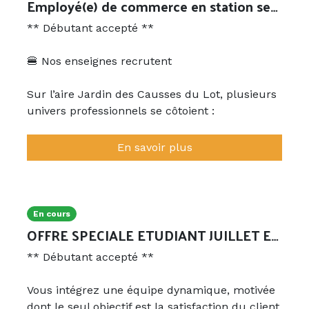
Employé(e) de commerce en station service et boutique (H/F)
** Débutant accepté **
🍔 Nos enseignes recrutent
Sur l’aire Jardin des Causses du Lot, plusieurs
univers professionnels se côtoient :
• Station AVIA
En savoir plus
• Boutique alimentaire & produits régionaux
• Boulangerie Nature Gourmande
• Restaurant L’Authentique
• Steak’n Shake Burger
En cours
OFFRE SPECIALE ETUDIANT JUILLET ET AOUT
🛍️🍽️ Commerce & restauration – tous profils
** Débutant accepté **
bienvenus
Vous intégrez une équipe dynamique, motivée
🧾 Tes missions
dont le seul objectif est la satisfaction du client