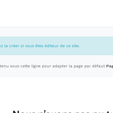
Accueil
Offres d'emploi
Côté saisonnier
 la créer si vous êtes éditeur de ce site.
ntenu sous cette ligne pour adapter la page par défaut
Pag