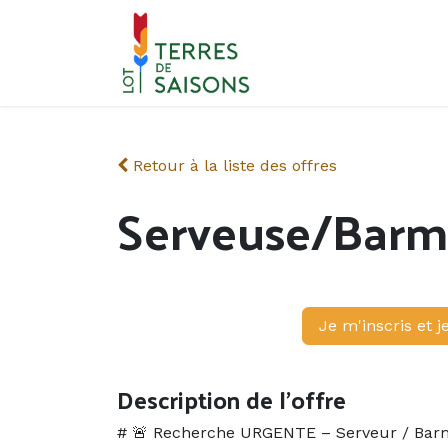
Se rendre au contenu
Retour à la liste des offres
Serveuse/Barm
Je m'inscris et j
Description de l'offre
# 🚨 Recherche URGENTE – Serveur / Barm