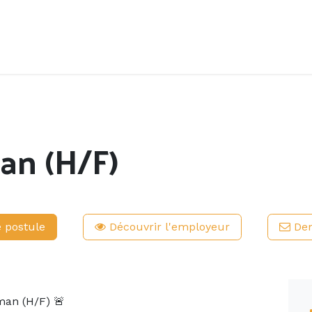
Accueil
Offres d'emploi
Côté saisonnier
an (H/F)
e postule
Découvrir l'employeur
Dem
an (H/F) 🚨