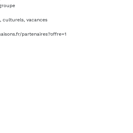
 groupe
, culturels, vacances
saisons.fr/partenaires?offre=1