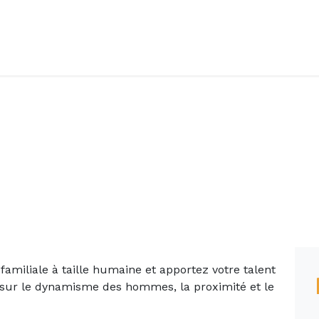
Accueil
Offres d'emploi
Côté saisonnier
 familiale à taille humaine et apportez votre talent
 sur le dynamisme des hommes, la proximité et le