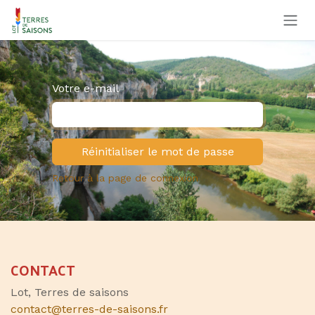
Se rendre au contenu
Votre e-mail
Réinitialiser le mot de passe
Retour à la page de connexion
CONTACT
Lot, Terres de saisons
contact@terres-de-saisons.fr