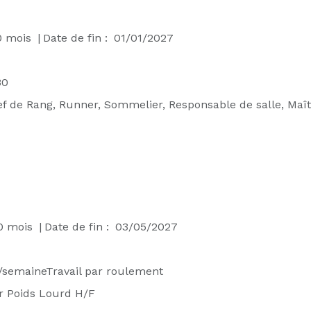
0
mois
|
Date de fin :
01/01/2027
30
ef de Rang, Runner, Sommelier, Responsable de salle, Maît
0
mois
|
Date de fin :
03/05/2027
/semaineTravail par roulement
r Poids Lourd H/F