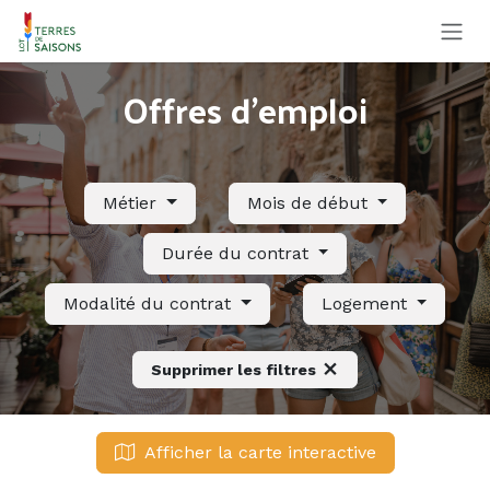
Se rendre au contenu
Offres d'emploi
Métier
Mois de début
Durée du contrat
Modalité du contrat
Logement
Supprimer les filtres
Afficher la carte interactive