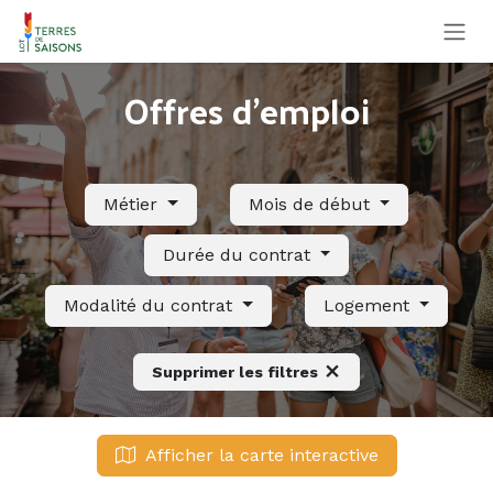
Se rendre au contenu
Offres d'emploi
Métier
Mois de début
Durée du contrat
Modalité du contrat
Logement
Supprimer les filtres
Afficher la carte interactive