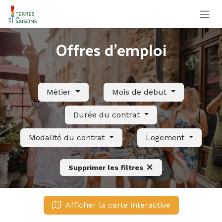
Se rendre au contenu
Offres d'emploi
Métier
Mois de début
Durée du contrat
Modalité du contrat
Logement
Supprimer les filtres
Afficher la carte interactive