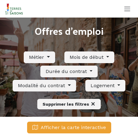
Se rendre au contenu
Offres d'emploi
Métier
Mois de début
Durée du contrat
Modalité du contrat
Logement
Supprimer les filtres
Afficher la carte interactive