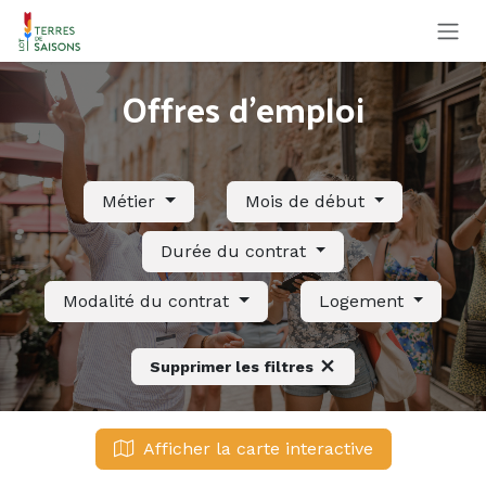
Se rendre au contenu
Offres d'emploi
Métier
Mois de début
Durée du contrat
Modalité du contrat
Logement
Supprimer les filtres
Afficher la carte interactive