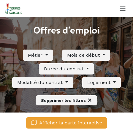
Se rendre au contenu
Offres d'emploi
Métier
Mois de début
Durée du contrat
Modalité du contrat
Logement
Supprimer les filtres
Afficher la carte interactive