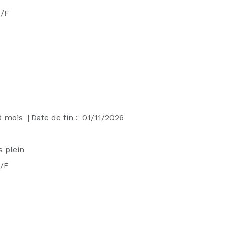
/F
0
mois
|
Date de fin :
01/11/2026
 plein
/F