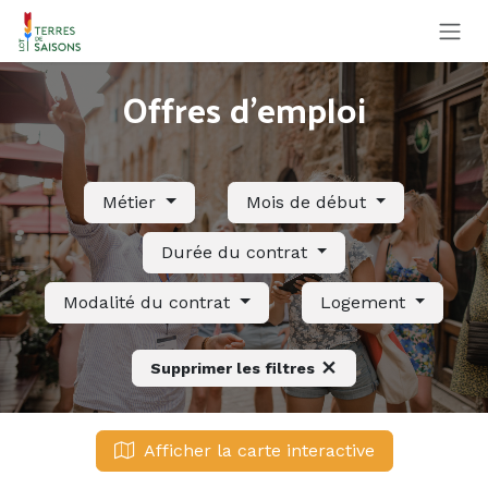
Se rendre au contenu
Offres d'emploi
Métier
Mois de début
Durée du contrat
Modalité du contrat
Logement
Supprimer les filtres
Afficher la carte interactive