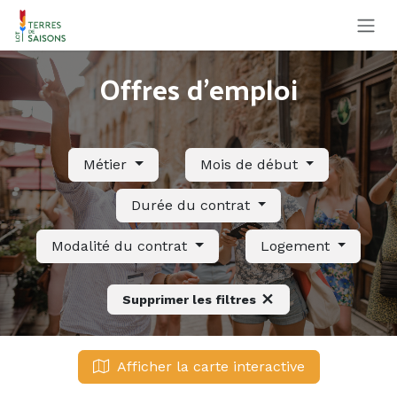
Se rendre au contenu
Offres d'emploi
Métier
Mois de début
Durée du contrat
Modalité du contrat
Logement
Supprimer les filtres
Afficher la carte interactive