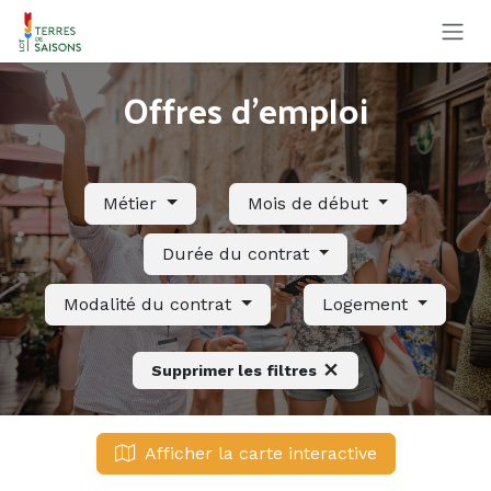
Se rendre au contenu
Offres d'emploi
Métier
Mois de début
Durée du contrat
Modalité du contrat
Logement
Supprimer les filtres
Afficher la carte interactive