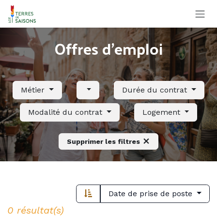
Se rendre au contenu
Offres d'emploi
Métier
Durée du contrat
Modalité du contrat
Logement
Supprimer les filtres
Date de prise de poste
0 résultat(s)