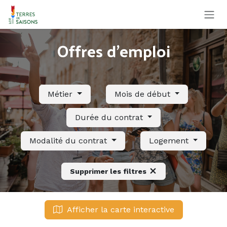
Se rendre au contenu
Offres d'emploi
Métier
Mois de début
Durée du contrat
Modalité du contrat
Logement
Supprimer les filtres
Afficher la carte interactive