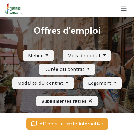
Se rendre au contenu
Offres d'emploi
Métier
Mois de début
Durée du contrat
Modalité du contrat
Logement
Supprimer les filtres
Afficher la carte interactive