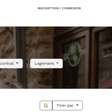
INSCRIPTION / CONNEXION
Côté employeur
Contact
Services
 contrat
Logement
Tirer par