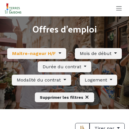
Se rendre au contenu
Offres d'emploi
Maitre-nageur H/F
Mois de début
Durée du contrat
Modalité du contrat
Logement
Supprimer les filtres
Tirer par