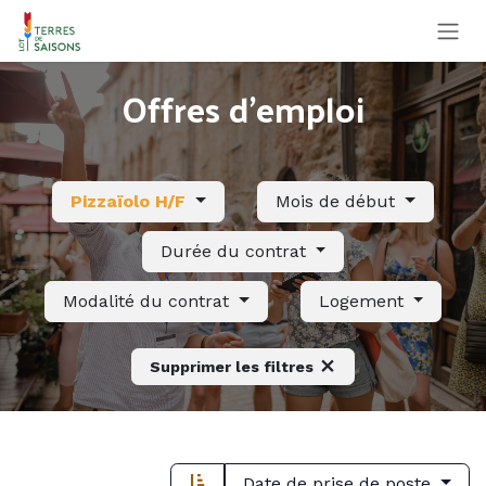
Se rendre au contenu
Offres d'emploi
Pizzaïolo H/F
Mois de début
Durée du contrat
Modalité du contrat
Logement
Supprimer les filtres
Date de prise de poste