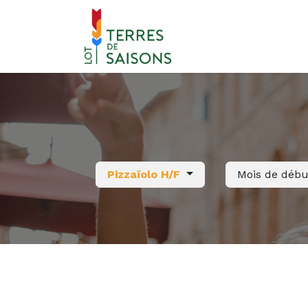
Se rendre au contenu
Pizzaïolo H/F
Mois de déb