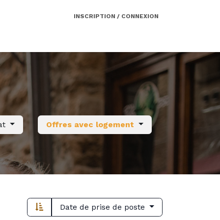
INSCRIPTION / CONNEXION
Côté employeur
Contact
Services
at
Offres avec logement
Date de prise de poste