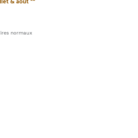
llet & août **
ires normaux