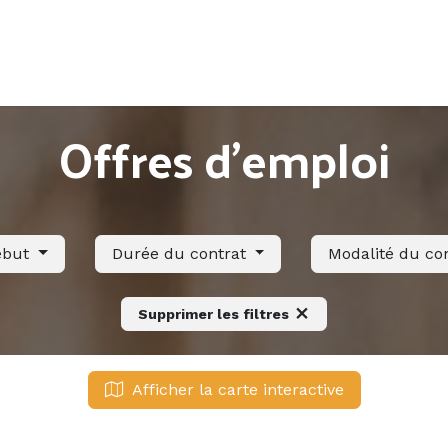
Accueil
Offres d'emploi
Côté saisonnier
Offres d'emploi
ébut
Durée du contrat
Modalité du co
Supprimer les filtres
Afficher la carte interactive