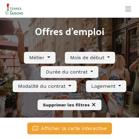
Se rendre au contenu
Offres d'emploi
Métier
Mois de début
Durée du contrat
Modalité du contrat
Logement
Supprimer les filtres
Afficher la carte interactive