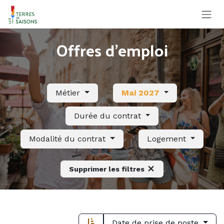
Se rendre au contenu
Offres d'emploi
Métier
Mai 2027
Durée du contrat
Modalité du contrat
Logement
Supprimer les filtres
Date de prise de poste