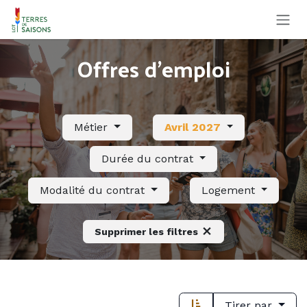
Se rendre au contenu
Offres d'emploi
Métier
Avril 2027
Durée du contrat
Modalité du contrat
Logement
Supprimer les filtres
Tirer par