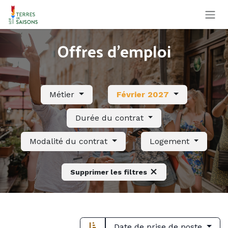
Se rendre au contenu
Offres d'emploi
Métier
Février 2027
Durée du contrat
Modalité du contrat
Logement
Supprimer les filtres
Date de prise de poste