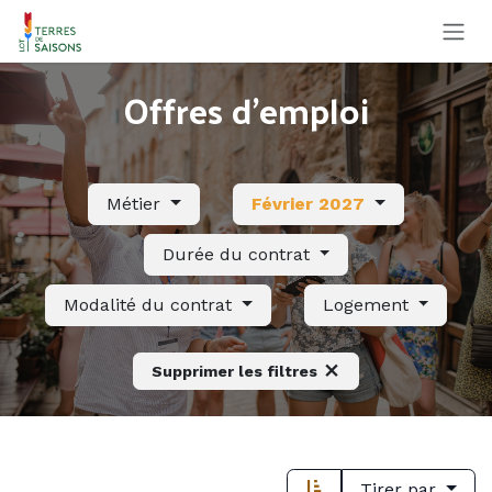
Se rendre au contenu
Offres d'emploi
Métier
Février 2027
Durée du contrat
Modalité du contrat
Logement
Supprimer les filtres
Tirer par