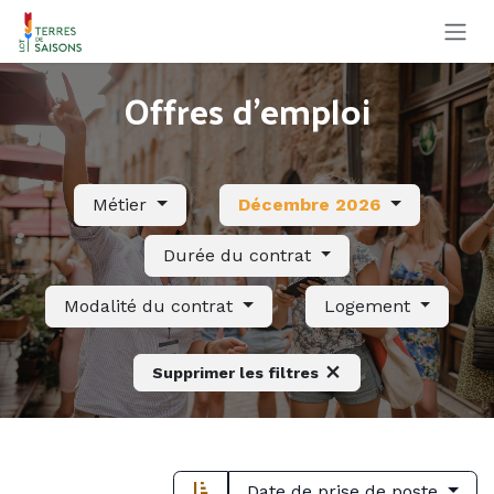
Se rendre au contenu
Offres d'emploi
Métier
Décembre 2026
Durée du contrat
Modalité du contrat
Logement
Supprimer les filtres
Date de prise de poste