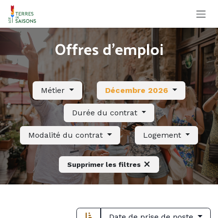
Se rendre au contenu
Offres d'emploi
Métier
Décembre 2026
Durée du contrat
Modalité du contrat
Logement
Supprimer les filtres
Date de prise de poste