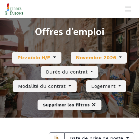
Se rendre au contenu
Offres d'emploi
Pizzaïolo H/F
Novembre 2026
Durée du contrat
Modalité du contrat
Logement
Supprimer les filtres
Date de prise de poste