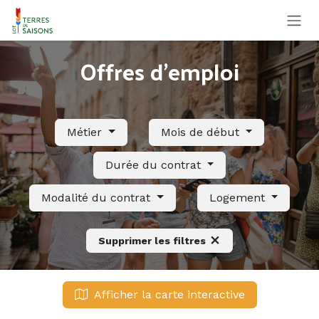
Se rendre au contenu
Offres d'emploi
Métier
Mois de début
Durée du contrat
Modalité du contrat
Logement
Supprimer les filtres
Afficher la carte interactive