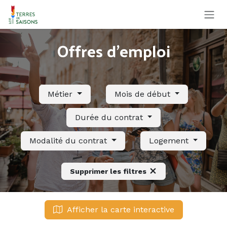
Se rendre au contenu
Offres d'emploi
Métier
Mois de début
Durée du contrat
Modalité du contrat
Logement
Supprimer les filtres
Afficher la carte interactive