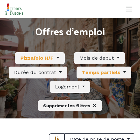
Se rendre au contenu
Offres d'emploi
Pizzaïolo H/F
Mois de début
Durée du contrat
Temps partiels
Logement
Supprimer les filtres
Date de prise de poste