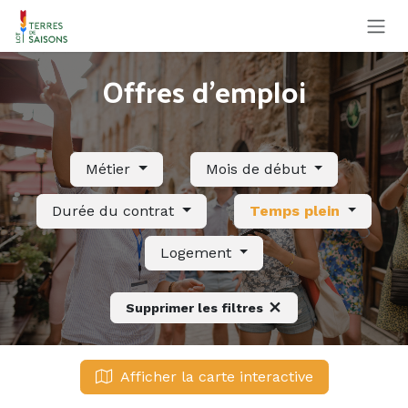
Se rendre au contenu
Offres d'emploi
Métier
Mois de début
Durée du contrat
Temps plein
Logement
Supprimer les filtres
Afficher la carte interactive