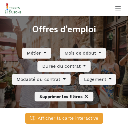
Se rendre au contenu
Offres d'emploi
Métier
Mois de début
Durée du contrat
Modalité du contrat
Logement
Supprimer les filtres
Afficher la carte interactive