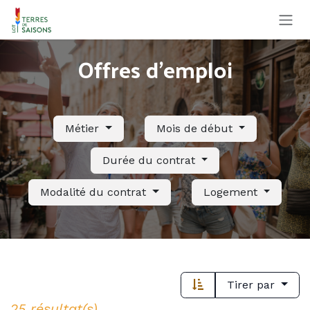
Se rendre au contenu
Offres d'emploi
Métier
Mois de début
Durée du contrat
Modalité du contrat
Logement
Tirer par
25 résultat(s)