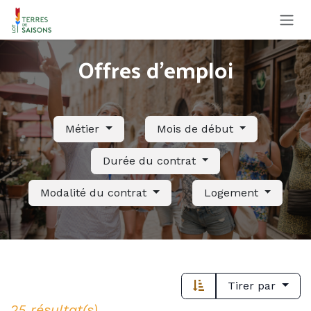
Se rendre au contenu
Offres d'emploi
Métier
Mois de début
Durée du contrat
Modalité du contrat
Logement
Tirer par
25 résultat(s)