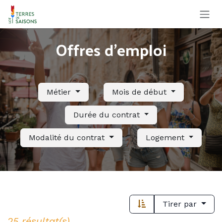
Se rendre au contenu
Offres d'emploi
Métier
Mois de début
Durée du contrat
Modalité du contrat
Logement
Tirer par
25 résultat(s)